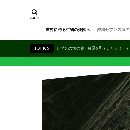
世界に誇る生物の楽園へ
沖縄セブンの海の
TOPICS
セブンの海の森
台風6号（チャンミー
20