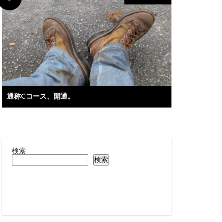
通称Cコース、開通。
検索
検索