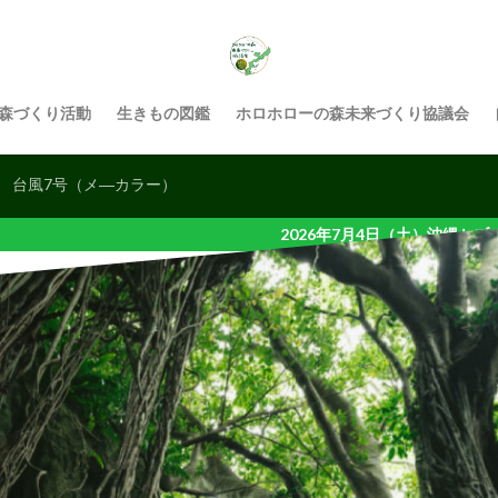
検索
森づくり活動
生きもの図鑑
ホロホローの森未来づくり協議会
）
台風7号（メ―カラー）
26年7月4日（土）沖縄セブンの海の森活動（地域イベント）を開催予