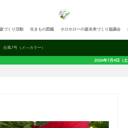
検索
森づくり活動
生きもの図鑑
ホロホローの森未来づくり協議会
）
台風7号（メ―カラー）
2026年7月4日（土）